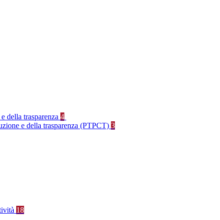
 e della trasparenza
4
rruzione e della trasparenza (PTPCT)
3
tività
18