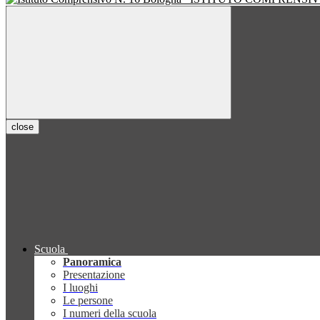
close
Scuola
Panoramica
Presentazione
I luoghi
Le persone
I numeri della scuola