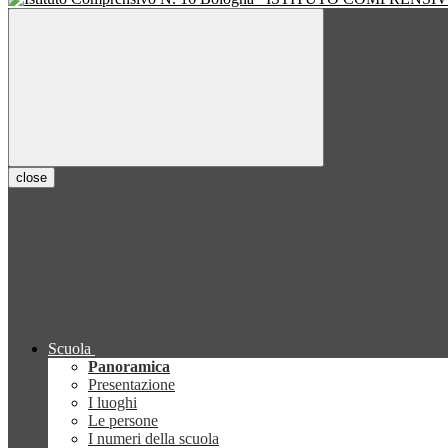
close
Scuola
Panoramica
Presentazione
I luoghi
Le persone
I numeri della scuola