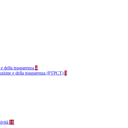
 e della trasparenza
4
rruzione e della trasparenza (PTPCT)
3
tività
18