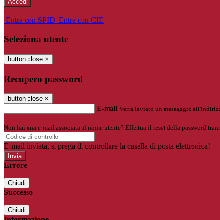
-
Entra con SPID
Entra con CIE
Seleziona utente
button close
×
Recupero password
button close
×
E-mail
Verrà inviato un messaggio all'indirizz
Non hai una e-mail associata al nome utente? Effettua il reset della password tram
E-mail inviata, si prega di controllare la casella di posta elettronica!
Errore
Chiudi
Successo
Chiudi
Informazione