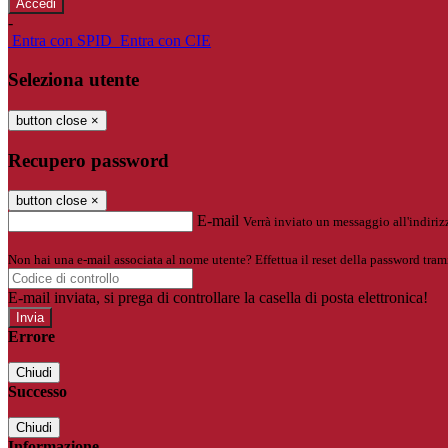
-
Entra con SPID
Entra con CIE
Seleziona utente
button close
×
Recupero password
button close
×
E-mail
Verrà inviato un messaggio all'indirizz
Non hai una e-mail associata al nome utente? Effettua il reset della password tram
E-mail inviata, si prega di controllare la casella di posta elettronica!
Errore
Chiudi
Successo
Chiudi
Informazione