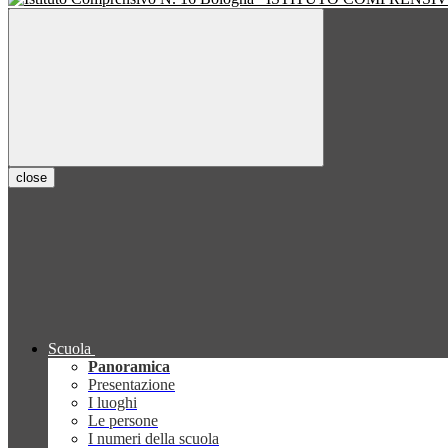
close
Scuola
Panoramica
Presentazione
I luoghi
Le persone
I numeri della scuola