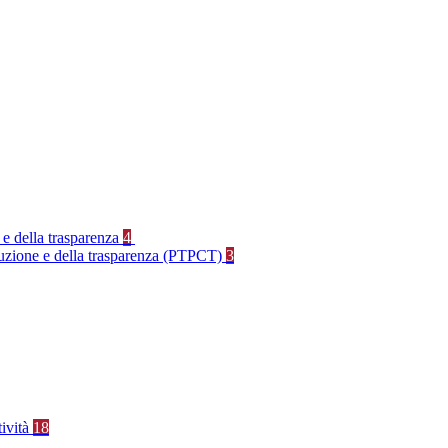
 e della trasparenza
4
rruzione e della trasparenza (PTPCT)
3
tività
18