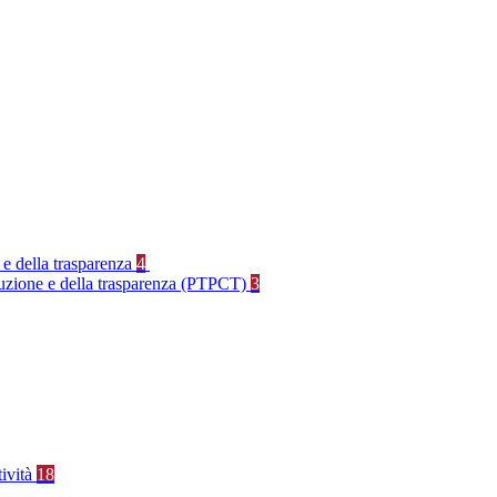
 e della trasparenza
4
rruzione e della trasparenza (PTPCT)
3
tività
18