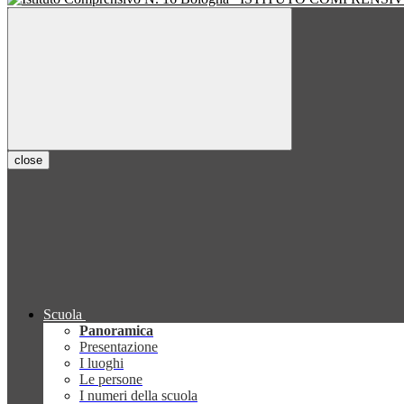
close
Scuola
Panoramica
Presentazione
I luoghi
Le persone
I numeri della scuola