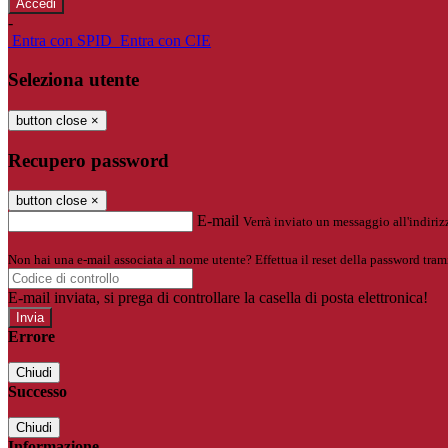
-
Entra con SPID
Entra con CIE
Seleziona utente
button close
×
Recupero password
button close
×
E-mail
Verrà inviato un messaggio all'indirizz
Non hai una e-mail associata al nome utente? Effettua il reset della password tram
E-mail inviata, si prega di controllare la casella di posta elettronica!
Errore
Chiudi
Successo
Chiudi
Informazione