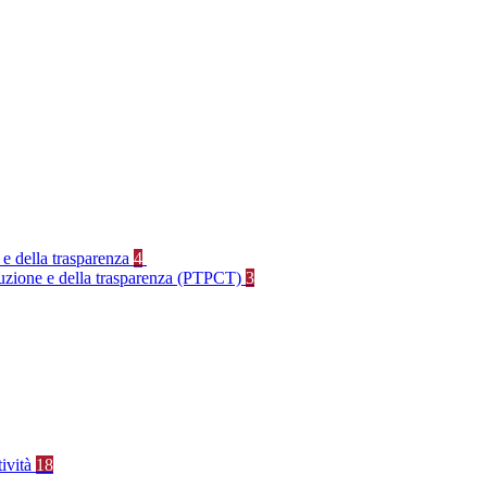
 e della trasparenza
4
rruzione e della trasparenza (PTPCT)
3
tività
18