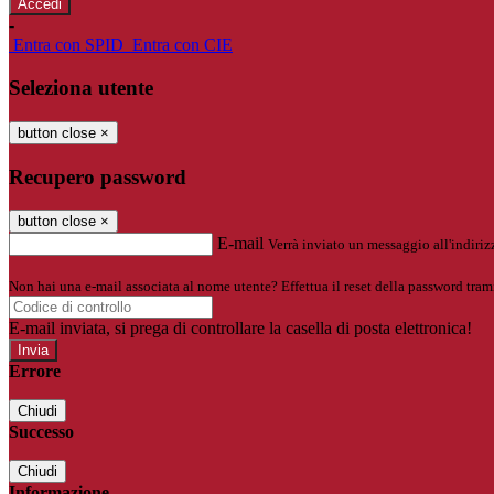
-
Entra con SPID
Entra con CIE
Seleziona utente
button close
×
Recupero password
button close
×
E-mail
Verrà inviato un messaggio all'indirizz
Non hai una e-mail associata al nome utente? Effettua il reset della password tram
E-mail inviata, si prega di controllare la casella di posta elettronica!
Errore
Chiudi
Successo
Chiudi
Informazione