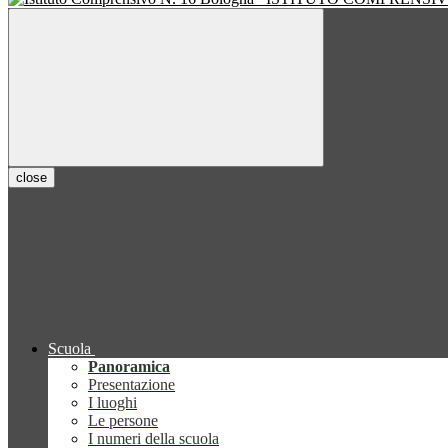
close
Scuola
Panoramica
Presentazione
I luoghi
Le persone
I numeri della scuola