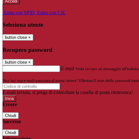
-
Entra con SPID
Entra con CIE
Seleziona utente
button close
×
Recupero password
button close
×
E-mail
Verrà inviato un messaggio all'indirizz
Non hai una e-mail associata al nome utente? Effettua il reset della password tram
E-mail inviata, si prega di controllare la casella di posta elettronica!
Errore
Chiudi
Successo
Chiudi
Informazione