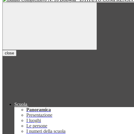
close
Scuola
Panoramica
Presentazione
I luoghi
Le persone
I numeri della scuola