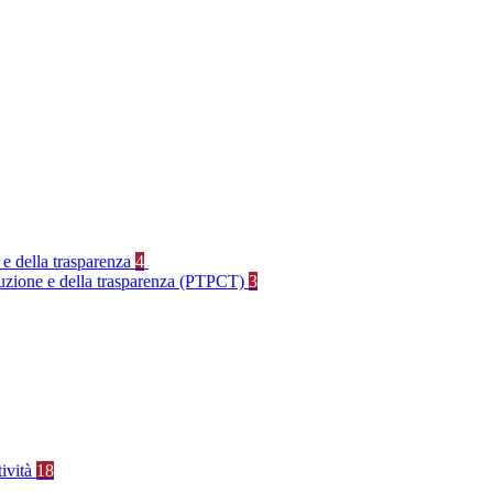
 e della trasparenza
4
rruzione e della trasparenza (PTPCT)
3
tività
18