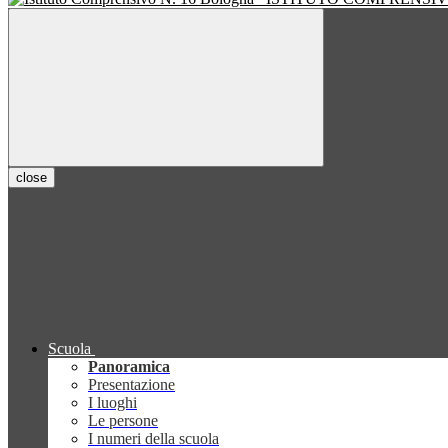
close
Scuola
Panoramica
Presentazione
I luoghi
Le persone
I numeri della scuola