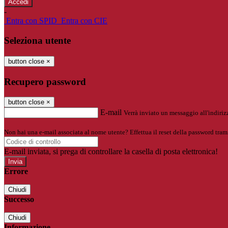
-
Entra con SPID
Entra con CIE
Seleziona utente
button close
×
Recupero password
button close
×
E-mail
Verrà inviato un messaggio all'indirizz
Non hai una e-mail associata al nome utente? Effettua il reset della password tram
E-mail inviata, si prega di controllare la casella di posta elettronica!
Errore
Chiudi
Successo
Chiudi
Informazione