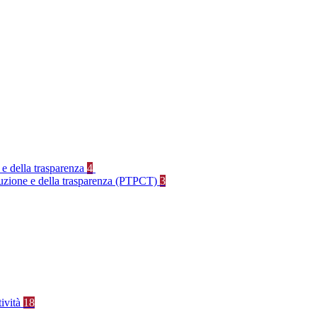
 e della trasparenza
4
rruzione e della trasparenza (PTPCT)
3
tività
18