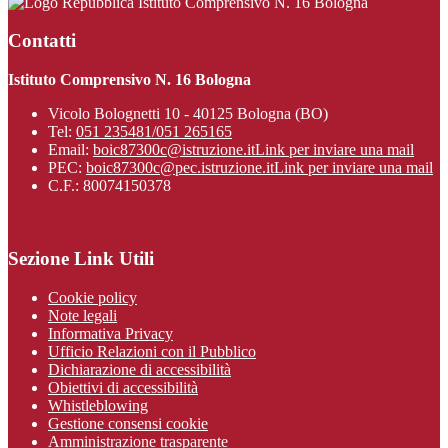
Istituto Comprensivo N. 16 Bologna
Contatti
Istituto Comprensivo N. 16 Bologna
Vicolo Bolognetti 10 - 40125 Bologna (BO)
Tel:
051 235481/051 265165
Email:
boic87300c@istruzione.it
Link per inviare una mail
PEC:
boic87300c@pec.istruzione.it
Link per inviare una mail
C.F.: 80074150378
Sezione Link Utili
Cookie policy
Note legali
Informativa Privacy
Ufficio Relazioni con il Pubblico
Dichiarazione di accessibilità
Obiettivi di accessibilità
Whistleblowing
Gestione consensi cookie
Amministrazione trasparente