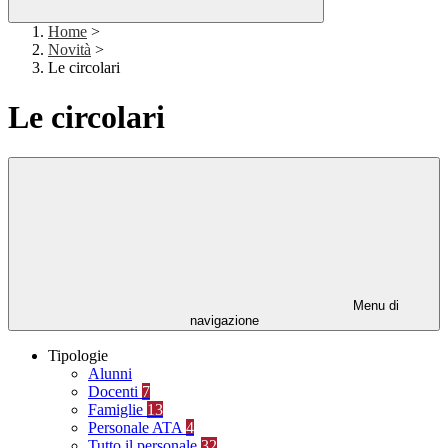
Home
>
Novità
>
Le circolari
Le circolari
Menu di
navigazione
Tipologie
Alunni
Docenti
7
Famiglie
13
Personale ATA
4
Tutto il personale
32