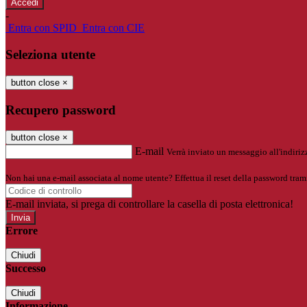
-
Entra con SPID
Entra con CIE
Seleziona utente
button close
×
Recupero password
button close
×
E-mail
Verrà inviato un messaggio all'indirizz
Non hai una e-mail associata al nome utente? Effettua il reset della password tram
E-mail inviata, si prega di controllare la casella di posta elettronica!
Errore
Chiudi
Successo
Chiudi
Informazione