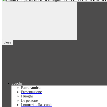
close
Scuola
Panoramica
Presentazione
I luoghi
Le persone
I numeri della scuola