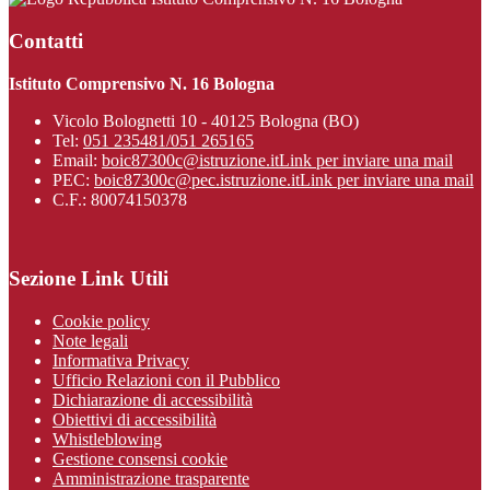
Contatti
Istituto Comprensivo N. 16 Bologna
Vicolo Bolognetti 10 - 40125 Bologna (BO)
Tel:
051 235481/051 265165
Email:
boic87300c@istruzione.it
Link per inviare una mail
PEC:
boic87300c@pec.istruzione.it
Link per inviare una mail
C.F.: 80074150378
Sezione Link Utili
Cookie policy
Note legali
Informativa Privacy
Ufficio Relazioni con il Pubblico
Dichiarazione di accessibilità
Obiettivi di accessibilità
Whistleblowing
Gestione consensi cookie
Amministrazione trasparente