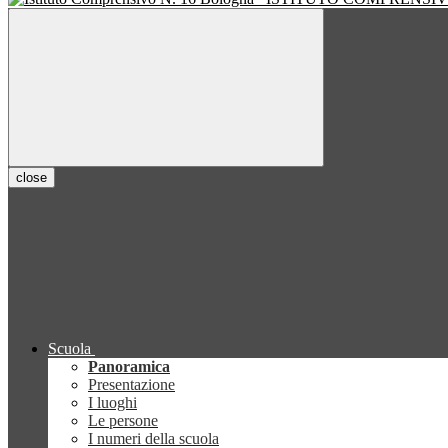
close
Scuola
Panoramica
Presentazione
I luoghi
Le persone
I numeri della scuola