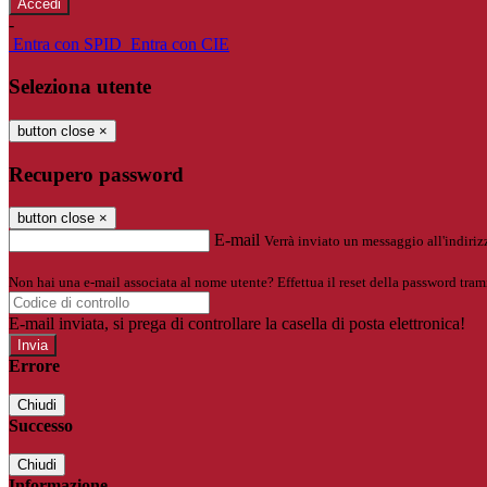
-
Entra con SPID
Entra con CIE
Seleziona utente
button close
×
Recupero password
button close
×
E-mail
Verrà inviato un messaggio all'indirizz
Non hai una e-mail associata al nome utente? Effettua il reset della password tram
E-mail inviata, si prega di controllare la casella di posta elettronica!
Errore
Chiudi
Successo
Chiudi
Informazione