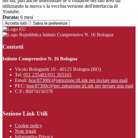
nei siti; può anche determinare se il visitatore del sito web sta
utilizzando la nuova o la vecchia versione dell'interfaccia di
Youtube.
Durata:
6 mesi
Accetta tutti
Salva le preferenze
Istituto Comprensivo N. 16 Bologna
Contatti
Istituto Comprensivo N. 16 Bologna
Vicolo Bolognetti 10 - 40125 Bologna (BO)
Tel:
051 235481/051 265165
Email:
boic87300c@istruzione.it
Link per inviare una mail
PEC:
boic87300c@pec.istruzione.it
Link per inviare una mail
C.F.: 80074150378
Sezione Link Utili
Cookie policy
Note legali
Informativa Privacy