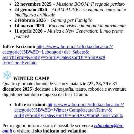
22 novembre 2025
–
Missione BOOM: Il segnale perduto
24 gennaio 2026
–
AI AM ALIVE: tra empatia, emozioni e
intelligenza artificiale
2 febbraio 2026
–
Gaming per Famiglie
14 marzo 2026
–
Racconti visivi e immagini in movimento
11 aprile 2026
–
Musica e New Generation: Il mio primo
podcast
Info e Iscrizioni:
https://www.bo-om.it/offerta/
education/?
categorie%5B%5D=
Laboratori+del+Sabato&
searchTerm=&sortBy=SortByDate&
sortDir=SortAsc#
formCorsiEvoluto
WINTER CAMP
Quattro giornate durante le vacanze natalizie (
22, 23, 29 e 31
dicembre 2025
) dedicate a fotografia, teatro, robotica e avventure
digitali per bambini e ragazzi dai 6 ai 14 anni.
Info e iscrizioni
:
https://www.bo-om.it/offerta/
education/?
categorie%5B%5D=
Winter+Camp&searchTerm=&
sortBy=SortByDate&sortDir=
SortAsc#formCorsiEvoluto
Per maggiori informazioni, è possibile scrivere a
education@bo-
om.it
o visitare il
sito indicato nel volantino
.