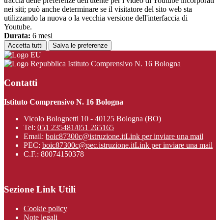
traccia delle preferenze dell'utente per i video di Youtube incorporati
nei siti; può anche determinare se il visitatore del sito web sta
utilizzando la nuova o la vecchia versione dell'interfaccia di
Youtube.
Durata:
6 mesi
Accetta tutti
Salva le preferenze
Istituto Comprensivo N. 16 Bologna
Contatti
Istituto Comprensivo N. 16 Bologna
Vicolo Bolognetti 10 - 40125 Bologna (BO)
Tel:
051 235481/051 265165
Email:
boic87300c@istruzione.it
Link per inviare una mail
PEC:
boic87300c@pec.istruzione.it
Link per inviare una mail
C.F.: 80074150378
Sezione Link Utili
Cookie policy
Note legali