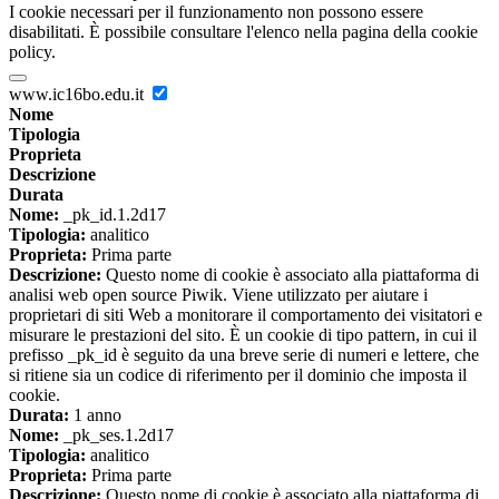
I cookie necessari per il funzionamento non possono essere
disabilitati. È possibile consultare l'elenco nella pagina della cookie
policy.
www.ic16bo.edu.it
Nome
Tipologia
Proprieta
Descrizione
Durata
Nome:
_pk_id.1.2d17
Tipologia:
analitico
Proprieta:
Prima parte
Descrizione:
Questo nome di cookie è associato alla piattaforma di
analisi web open source Piwik. Viene utilizzato per aiutare i
proprietari di siti Web a monitorare il comportamento dei visitatori e
misurare le prestazioni del sito. È un cookie di tipo pattern, in cui il
prefisso _pk_id è seguito da una breve serie di numeri e lettere, che
si ritiene sia un codice di riferimento per il dominio che imposta il
cookie.
Durata:
1 anno
Nome:
_pk_ses.1.2d17
Tipologia:
analitico
Proprieta:
Prima parte
Descrizione:
Questo nome di cookie è associato alla piattaforma di