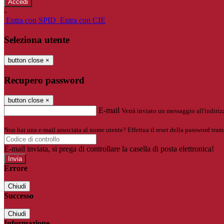
-
Entra con SPID
Entra con CIE
Seleziona utente
button close
×
Recupero password
button close
×
E-mail
Verrà inviato un messaggio all'indirizz
Non hai una e-mail associata al nome utente? Effettua il reset della password tram
E-mail inviata, si prega di controllare la casella di posta elettronica!
Errore
Chiudi
Successo
Chiudi
Informazione