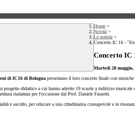
Home
>
Novità
>
Le notizie
>
Concerto IC 16 - "Ent
Concerto IC 
Martedì 28 maggio, a
Reni di IC16 di Bologna
presentano il loro concerto finale con musiche di
un progetto didattico a cui hanno aderito 19 scuole a indirizzo musicale
itura riadattata per l'occasione dal Prof. Daniele Faraotti.
alità e ascolto, per educare a una cittadinanza consapevole e in rison