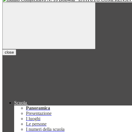
close
Scuola
Panoramica
Presentazione
I luoghi
Le persone
I numeri della scuola