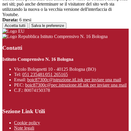
nei siti; può anche determinare se il visitatore del sito web sta
utilizzando la nuova o la vecchia versione dell'interfaccia di
Youtube.
Durata:
6 mesi
Accetta tutti
Salva le preferenze
Istituto Comprensivo N. 16 Bologna
Contatti
Istituto Comprensivo N. 16 Bologna
Vicolo Bolognetti 10 - 40125 Bologna (BO)
Tel:
051 235481/051 265165
Email:
boic87300c@istruzione.it
Link per inviare una mail
PEC:
boic87300c@pec.istruzione.it
Link per inviare una mail
C.F.: 80074150378
Sezione Link Utili
Cookie policy
Note legali