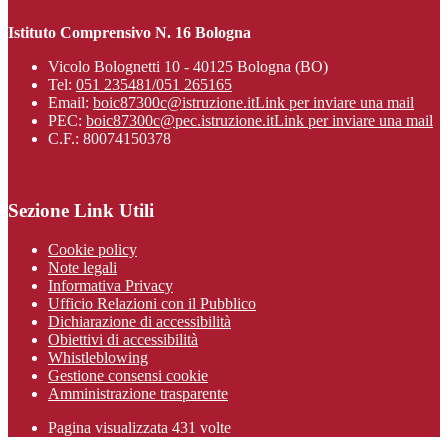
Istituto Comprensivo N. 16 Bologna
Vicolo Bolognetti 10 - 40125 Bologna (BO)
Tel:
051 235481/051 265165
Email:
boic87300c@istruzione.it
Link per inviare una mail
PEC:
boic87300c@pec.istruzione.it
Link per inviare una mail
C.F.: 80074150378
Sezione Link Utili
Cookie policy
Note legali
Informativa Privacy
Ufficio Relazioni con il Pubblico
Dichiarazione di accessibilità
Obiettivi di accessibilità
Whistleblowing
Gestione consensi cookie
Amministrazione trasparente
Pagina visualizzata
431
volte