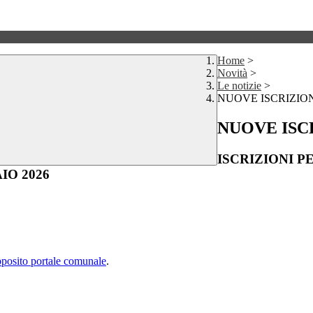
Home
>
Novità
>
Le notizie
>
NUOVE ISCRIZIONI 
NUOVE ISCRI
ISCRIZIONI PER
IO 2026
pposito portale comunale
.