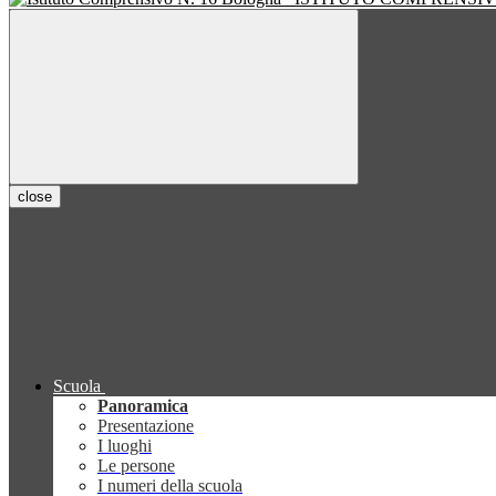
close
Scuola
Panoramica
Presentazione
I luoghi
Le persone
I numeri della scuola