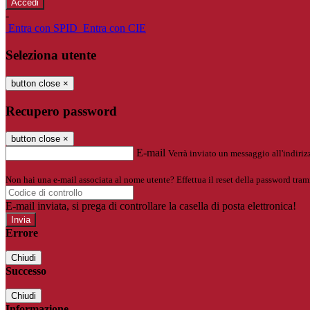
-
Entra con SPID
Entra con CIE
Seleziona utente
button close
×
Recupero password
button close
×
E-mail
Verrà inviato un messaggio all'indirizz
Non hai una e-mail associata al nome utente? Effettua il reset della password tram
E-mail inviata, si prega di controllare la casella di posta elettronica!
Errore
Chiudi
Successo
Chiudi
Informazione