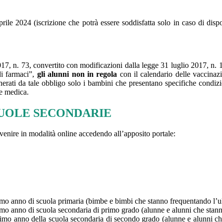
rile 2024 (iscrizione che potrà essere soddisfatta solo in caso di disp
2017, n. 73, convertito con modificazioni dalla legge 31 luglio 2017, n.
di farmaci”,
gli alunni non in regola
con il calendario delle vaccinaz
nerati da tale obbligo solo i bambini che presentano specifiche condiz
ne medica.
CUOLE SECONDARIE
vvenire in modalità online accedendo all’apposito portale:
primo anno di scuola primaria (bimbe e bimbi che stanno frequentando l’ul
primo anno di scuola secondaria di primo grado (alunne e alunni che stann
 primo anno della scuola secondaria di secondo grado (alunne e alunni c