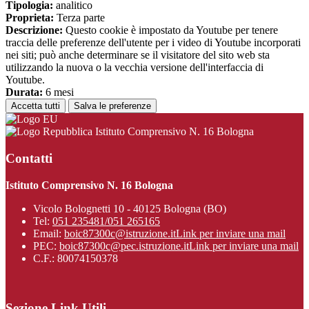
Tipologia:
analitico
Proprieta:
Terza parte
Descrizione:
Questo cookie è impostato da Youtube per tenere
traccia delle preferenze dell'utente per i video di Youtube incorporati
nei siti; può anche determinare se il visitatore del sito web sta
utilizzando la nuova o la vecchia versione dell'interfaccia di
Youtube.
Durata:
6 mesi
Accetta tutti
Salva le preferenze
Istituto Comprensivo N. 16 Bologna
Contatti
Istituto Comprensivo N. 16 Bologna
Vicolo Bolognetti 10 - 40125 Bologna (BO)
Tel:
051 235481/051 265165
Email:
boic87300c@istruzione.it
Link per inviare una mail
PEC:
boic87300c@pec.istruzione.it
Link per inviare una mail
C.F.: 80074150378
Sezione Link Utili