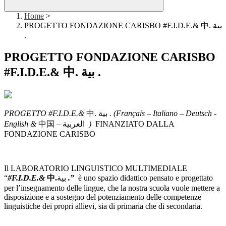
Home
>
PROGETTO FONDAZIONE CARISBO #F.I.D.E.& 中. بية
.
PROGETTO FONDAZIONE CARISBO
#F.I.D.E.& 中. بية .
PROGETTO #F.I.D.E.&
中. بية
. (Français – Italiano – Deutsch -
English &
中国 – العربية
)
FINANZIATO DALLA
FONDAZIONE CARISBO
Il LABORATORIO LINGUISTICO MULTIMEDIALE
“
#F.I.D.E.&
中.
بية
.”
è uno spazio didattico pensato e progettato
per l’insegnamento delle lingue, che la nostra scuola vuole mettere a
disposizione e a sostegno del potenziamento delle competenze
linguistiche dei propri allievi, sia di primaria che di secondaria.