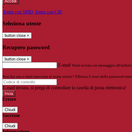
-
Entra con SPID
Entra con CIE
Seleziona utente
button close
×
Recupero password
button close
×
E-mail
Verrà inviato un messaggio all'indirizz
Non hai una e-mail associata al nome utente? Effettua il reset della password tram
E-mail inviata, si prega di controllare la casella di posta elettronica!
Errore
Chiudi
Successo
Chiudi
Informazione