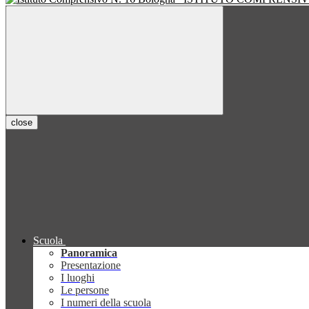
close
Scuola
Panoramica
Presentazione
I luoghi
Le persone
I numeri della scuola