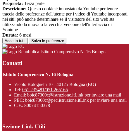
Proprieta:
Terza parte
Descrizione:
Questo cookie è impostato da Youtube per tenere
traccia delle preferenze dell'utente per i video di Youtube incorporati
nei siti; può anche determinare se il visitatore del sito web sta
utilizzando la nuova o la vecchia versione dell'interfaccia di
Youtube.
Durata:
6 mesi
Accetta tutti
Salva le preferenze
Istituto Comprensivo N. 16 Bologna
Contatti
Istituto Comprensivo N. 16 Bologna
Vicolo Bolognetti 10 - 40125 Bologna (BO)
Tel:
051 235481/051 265165
Email:
boic87300c@istruzione.it
Link per inviare una mail
PEC:
boic87300c@pec.istruzione.it
Link per inviare una mail
C.F.: 80074150378
Sezione Link Utili