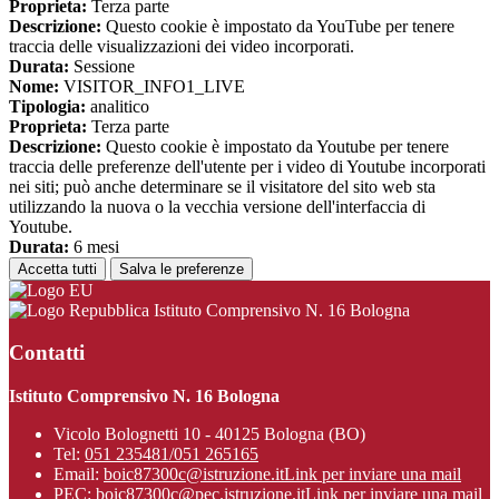
Proprieta:
Terza parte
Descrizione:
Questo cookie è impostato da YouTube per tenere
traccia delle visualizzazioni dei video incorporati.
Durata:
Sessione
Nome:
VISITOR_INFO1_LIVE
Tipologia:
analitico
Proprieta:
Terza parte
Descrizione:
Questo cookie è impostato da Youtube per tenere
traccia delle preferenze dell'utente per i video di Youtube incorporati
nei siti; può anche determinare se il visitatore del sito web sta
utilizzando la nuova o la vecchia versione dell'interfaccia di
Youtube.
Durata:
6 mesi
Accetta tutti
Salva le preferenze
Istituto Comprensivo N. 16 Bologna
Contatti
Istituto Comprensivo N. 16 Bologna
Vicolo Bolognetti 10 - 40125 Bologna (BO)
Tel:
051 235481/051 265165
Email:
boic87300c@istruzione.it
Link per inviare una mail
PEC:
boic87300c@pec.istruzione.it
Link per inviare una mail