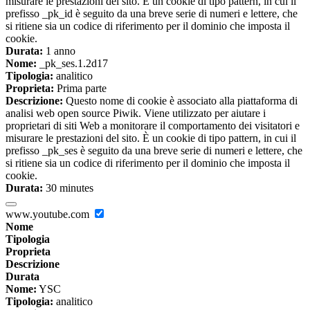
misurare le prestazioni del sito. È un cookie di tipo pattern, in cui il
prefisso _pk_id è seguito da una breve serie di numeri e lettere, che
si ritiene sia un codice di riferimento per il dominio che imposta il
cookie.
Durata:
1 anno
Nome:
_pk_ses.1.2d17
Tipologia:
analitico
Proprieta:
Prima parte
Descrizione:
Questo nome di cookie è associato alla piattaforma di
analisi web open source Piwik. Viene utilizzato per aiutare i
proprietari di siti Web a monitorare il comportamento dei visitatori e
misurare le prestazioni del sito. È un cookie di tipo pattern, in cui il
prefisso _pk_ses è seguito da una breve serie di numeri e lettere, che
si ritiene sia un codice di riferimento per il dominio che imposta il
cookie.
Durata:
30 minutes
www.youtube.com
Nome
Tipologia
Proprieta
Descrizione
Durata
Nome:
YSC
Tipologia:
analitico