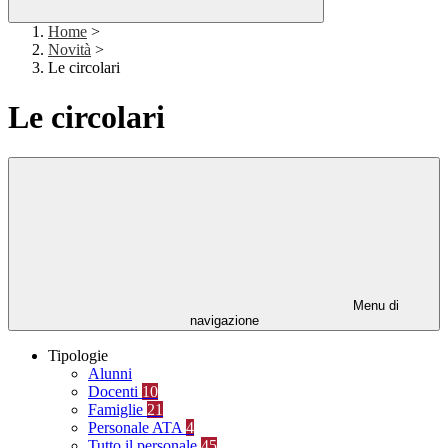
Home
>
Novità
>
Le circolari
Le circolari
Menu di
navigazione
Tipologie
Alunni
Docenti
10
Famiglie
21
Personale ATA
4
Tutto il personale
45