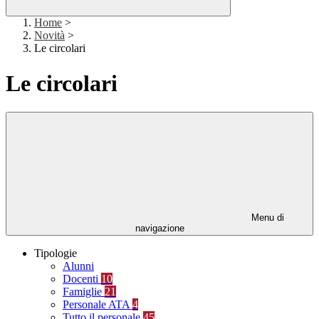
Home
>
Novità
>
Le circolari
Le circolari
Menu di
navigazione
Tipologie
Alunni
Docenti
10
Famiglie
21
Personale ATA
4
Tutto il personale
45