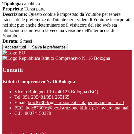
Tipologia:
analitico
Proprieta:
Terza parte
Descrizione:
Questo cookie è impostato da Youtube per tenere
traccia delle preferenze dell'utente per i video di Youtube incorporati
nei siti; può anche determinare se il visitatore del sito web sta
utilizzando la nuova o la vecchia versione dell'interfaccia di
Youtube.
Durata:
6 mesi
Accetta tutti
Salva le preferenze
Istituto Comprensivo N. 16 Bologna
Contatti
Istituto Comprensivo N. 16 Bologna
Vicolo Bolognetti 10 - 40125 Bologna (BO)
Tel:
051 235481/051 265165
Email:
boic87300c@istruzione.it
Link per inviare una mail
PEC:
boic87300c@pec.istruzione.it
Link per inviare una mail
C.F.: 80074150378