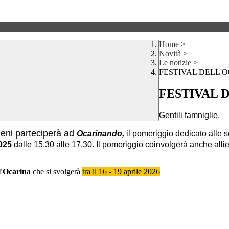
Home
>
Novità
>
Le notizie
>
FESTIVAL DELL'O
FESTIVAL 
Gentili famniglie,
Reni parteciperà
ad
Ocarinando,
il pomeriggio dedicato alle s
2025
dalle 15.30 alle 17.30. Il pomeriggio coinvolgerà anche allievi
l'Ocarina
che si svolgerà
tra il
16 - 19 aprile 2026