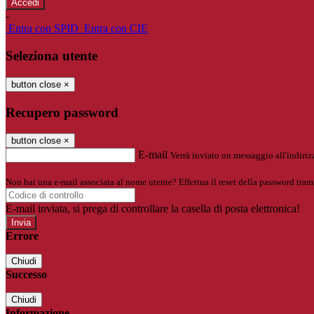
-
Entra con SPID
Entra con CIE
Seleziona utente
button close
×
Recupero password
button close
×
E-mail
Verrà inviato un messaggio all'indirizz
Non hai una e-mail associata al nome utente? Effettua il reset della password tram
E-mail inviata, si prega di controllare la casella di posta elettronica!
Errore
Chiudi
Successo
Chiudi
Informazione