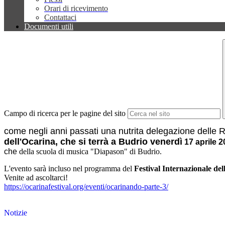
Orari di ricevimento
Contattaci
Documenti utili
Campo di ricerca per le pagine del sito
come negli anni passati una nutrita delegazione delle 
dell'Ocarina, che si terrà a Budrio venerdì
17 aprile 
che
della
scuola
di
musica
"
Diapason
"
di Budrio.
L'evento
sarà incluso nel programma del
Festival
Internazionale
del
Venite ad ascoltarci!
https://ocarinafestival.org/eventi/ocarinando-parte-3/
Notizie