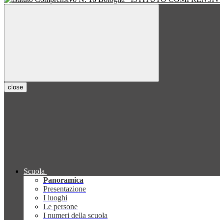
close
Scuola
Panoramica
Presentazione
I luoghi
Le persone
I numeri della scuola