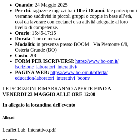
Quando
: 24 Maggio 2025
Per chi
:
ragazze e ragazzi tra i
10 e i 18 anni
. I/le partecipanti
verranno suddivisi in piccoli gruppi o coppie in base all’età,
così da lavorare con coetanei e su attività adeguate al loro
livello di competenze.
Orario
: 15:45-17:15
Durata
: 1 ora e mezza
Modalità
: in presenza presso BOOM - Via Piemonte 6/8,
Osteria Grande (BO)
Costo
: 20€
FORM PER ISCRIVERSI
:
https://www.bo-om.it/
iscrizione_laboratori_
interattivi/
PAGINA WEB:
https://www.bo-om.it/offerta/
education/laboratori_
interattivi_boom/
LE ISCRIZIONI RIMARRANNO APERTE
FINO A
VENERDI'23 MAGGIO ALLE ORE 12:00
In allegato la locandina dell'evento
Allegati
Leaflet Lab. Interattivo.pdf