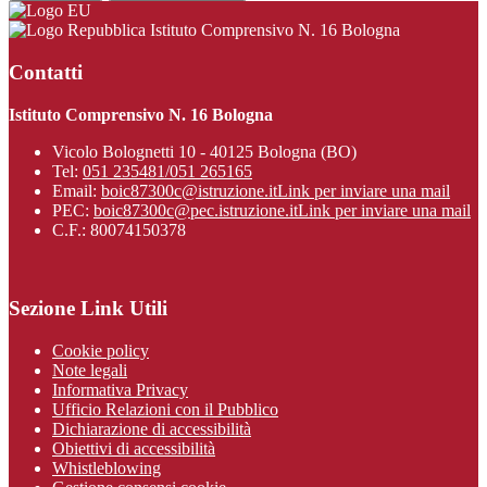
Istituto Comprensivo N. 16 Bologna
Contatti
Istituto Comprensivo N. 16 Bologna
Vicolo Bolognetti 10 - 40125 Bologna (BO)
Tel:
051 235481/051 265165
Email:
boic87300c@istruzione.it
Link per inviare una mail
PEC:
boic87300c@pec.istruzione.it
Link per inviare una mail
C.F.: 80074150378
Sezione Link Utili
Cookie policy
Note legali
Informativa Privacy
Ufficio Relazioni con il Pubblico
Dichiarazione di accessibilità
Obiettivi di accessibilità
Whistleblowing