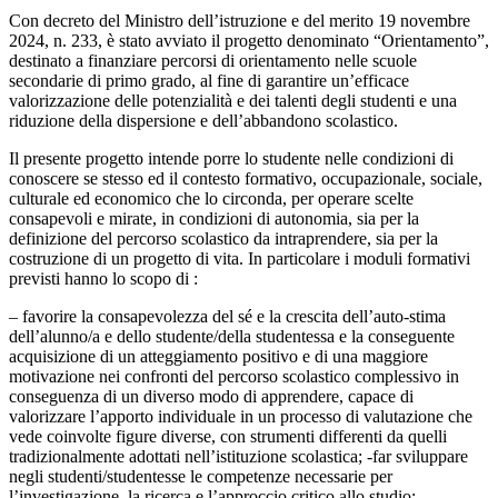
Con decreto del Ministro dell’istruzione e del merito 19 novembre
2024, n. 233, è stato avviato il progetto denominato “Orientamento”,
destinato a finanziare percorsi di orientamento nelle scuole
secondarie di primo grado, al fine di garantire un’efficace
valorizzazione delle potenzialità e dei talenti degli studenti e una
riduzione della dispersione e dell’abbandono scolastico.
Il presente progetto intende porre lo studente nelle condizioni di
conoscere se stesso ed il contesto formativo, occupazionale, sociale,
culturale ed economico che lo circonda, per operare scelte
consapevoli e mirate, in condizioni di autonomia, sia per la
definizione del percorso scolastico da intraprendere, sia per la
costruzione di un progetto di vita. In particolare i moduli formativi
previsti hanno lo scopo di :
– favorire la consapevolezza del sé e la crescita dell’auto-stima
dell’alunno/a e dello studente/della studentessa e la conseguente
acquisizione di un atteggiamento positivo e di una maggiore
motivazione nei confronti del percorso scolastico complessivo in
conseguenza di un diverso modo di apprendere, capace di
valorizzare l’apporto individuale in un processo di valutazione che
vede coinvolte figure diverse, con strumenti differenti da quelli
tradizionalmente adottati nell’istituzione scolastica; -far sviluppare
negli studenti/studentesse le competenze necessarie per
l’investigazione, la ricerca e l’approccio critico allo studio;