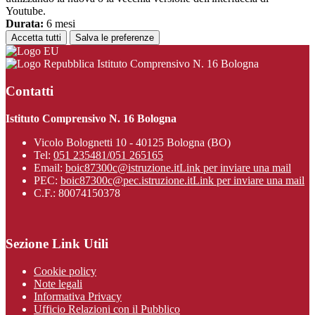
Youtube.
Durata:
6 mesi
Accetta tutti
Salva le preferenze
Istituto Comprensivo N. 16 Bologna
Contatti
Istituto Comprensivo N. 16 Bologna
Vicolo Bolognetti 10 - 40125 Bologna (BO)
Tel:
051 235481/051 265165
Email:
boic87300c@istruzione.it
Link per inviare una mail
PEC:
boic87300c@pec.istruzione.it
Link per inviare una mail
C.F.: 80074150378
Sezione Link Utili
Cookie policy
Note legali
Informativa Privacy
Ufficio Relazioni con il Pubblico