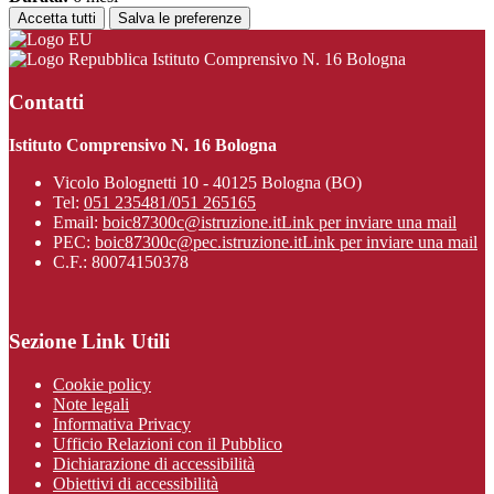
Accetta tutti
Salva le preferenze
Istituto Comprensivo N. 16 Bologna
Contatti
Istituto Comprensivo N. 16 Bologna
Vicolo Bolognetti 10 - 40125 Bologna (BO)
Tel:
051 235481/051 265165
Email:
boic87300c@istruzione.it
Link per inviare una mail
PEC:
boic87300c@pec.istruzione.it
Link per inviare una mail
C.F.: 80074150378
Sezione Link Utili
Cookie policy
Note legali
Informativa Privacy
Ufficio Relazioni con il Pubblico
Dichiarazione di accessibilità
Obiettivi di accessibilità