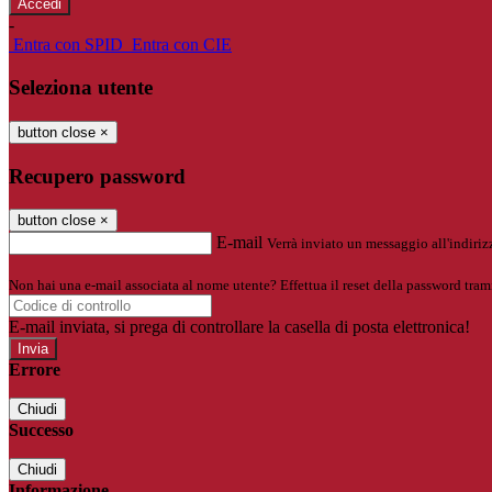
-
Entra con SPID
Entra con CIE
Seleziona utente
button close
×
Recupero password
button close
×
E-mail
Verrà inviato un messaggio all'indirizz
Non hai una e-mail associata al nome utente? Effettua il reset della password tram
E-mail inviata, si prega di controllare la casella di posta elettronica!
Errore
Chiudi
Successo
Chiudi
Informazione