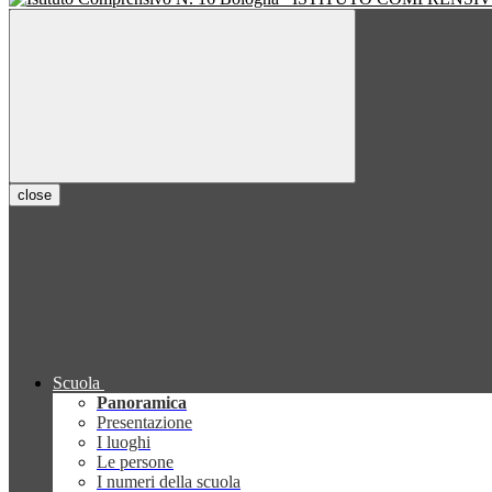
close
Scuola
Panoramica
Presentazione
I luoghi
Le persone
I numeri della scuola