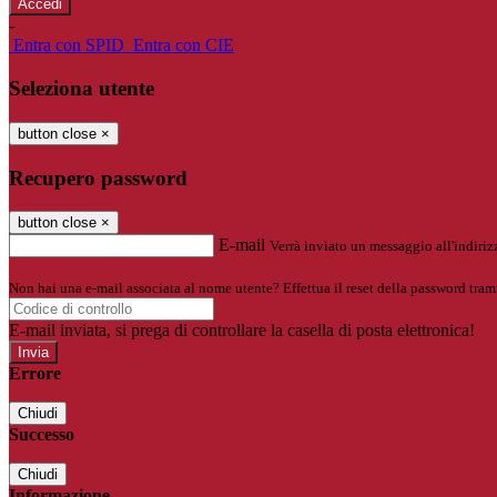
-
Entra con SPID
Entra con CIE
Seleziona utente
button close
×
Recupero password
button close
×
E-mail
Verrà inviato un messaggio all'indirizz
Non hai una e-mail associata al nome utente? Effettua il reset della password tram
E-mail inviata, si prega di controllare la casella di posta elettronica!
Errore
Chiudi
Successo
Chiudi
Informazione