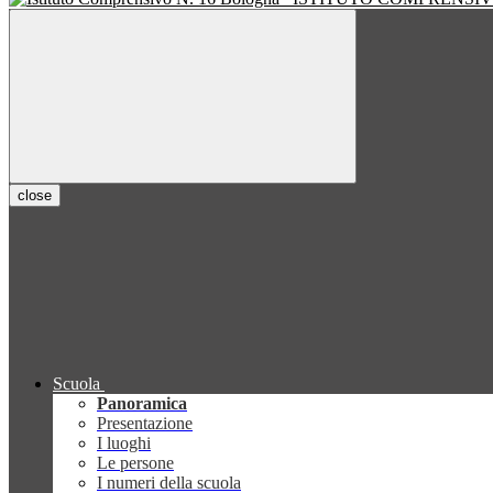
close
Scuola
Panoramica
Presentazione
I luoghi
Le persone
I numeri della scuola