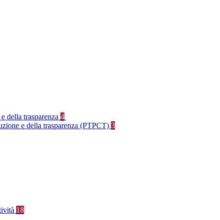
 e della trasparenza
4
rruzione e della trasparenza (PTPCT)
3
tività
18