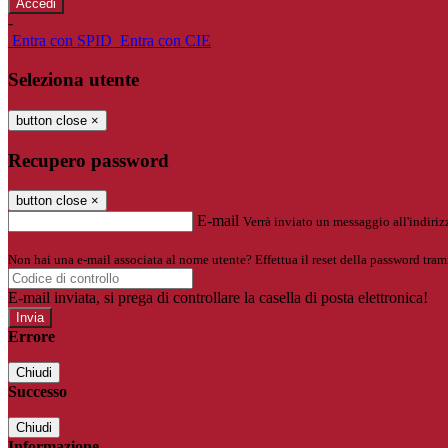
-
Entra con SPID
Entra con CIE
Seleziona utente
button close
×
Recupero password
button close
×
E-mail
Verrà inviato un messaggio all'indirizz
Non hai una e-mail associata al nome utente? Effettua il reset della password tram
E-mail inviata, si prega di controllare la casella di posta elettronica!
Errore
Chiudi
Successo
Chiudi
Informazione