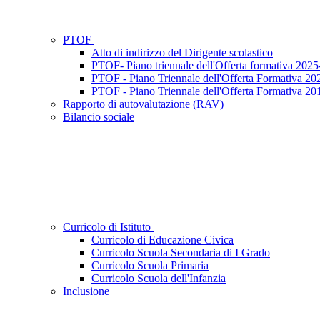
PTOF
Atto di indirizzo del Dirigente scolastico
PTOF- Piano triennale dell'Offerta formativa 202
PTOF - Piano Triennale dell'Offerta Formativa 2
PTOF - Piano Triennale dell'Offerta Formativa 2
Rapporto di autovalutazione (RAV)
Bilancio sociale
Curricolo di Istituto
Curricolo di Educazione Civica
Curricolo Scuola Secondaria di I Grado
Curricolo Scuola Primaria
Curricolo Scuola dell'Infanzia
Inclusione