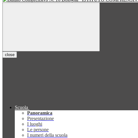
close
Scuola
Panoramica
Presentazione
I luoghi
Le persone
I numeri della scuola