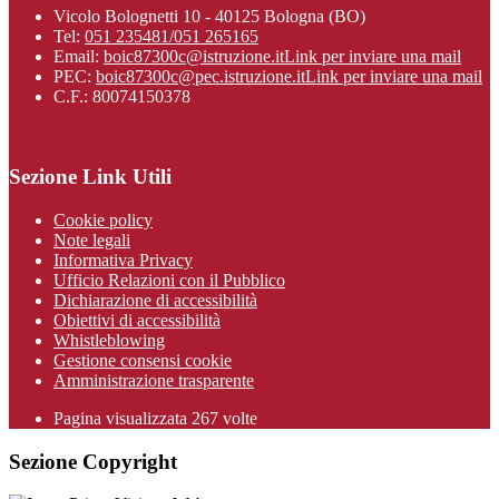
Vicolo Bolognetti 10 - 40125 Bologna (BO)
Tel:
051 235481/051 265165
Email:
boic87300c@istruzione.it
Link per inviare una mail
PEC:
boic87300c@pec.istruzione.it
Link per inviare una mail
C.F.: 80074150378
Sezione Link Utili
Cookie policy
Note legali
Informativa Privacy
Ufficio Relazioni con il Pubblico
Dichiarazione di accessibilità
Obiettivi di accessibilità
Whistleblowing
Gestione consensi cookie
Amministrazione trasparente
Pagina visualizzata
267
volte
Sezione Copyright