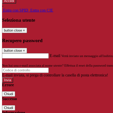
-
Entra con SPID
Entra con CIE
Seleziona utente
button close
×
Recupero password
button close
×
E-mail
Verrà inviato un messaggio all'indirizz
Non hai una e-mail associata al nome utente? Effettua il reset della password tram
E-mail inviata, si prega di controllare la casella di posta elettronica!
Errore
Chiudi
Successo
Chiudi
Informazione