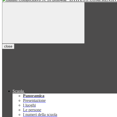
close
Scuola
Panoramica
Presentazione
I luoghi
Le persone
I numeri della scuola