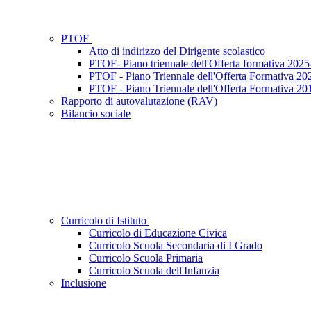
PTOF
Atto di indirizzo del Dirigente scolastico
PTOF- Piano triennale dell'Offerta formativa 202
PTOF - Piano Triennale dell'Offerta Formativa 2
PTOF - Piano Triennale dell'Offerta Formativa 2
Rapporto di autovalutazione (RAV)
Bilancio sociale
Curricolo di Istituto
Curricolo di Educazione Civica
Curricolo Scuola Secondaria di I Grado
Curricolo Scuola Primaria
Curricolo Scuola dell'Infanzia
Inclusione