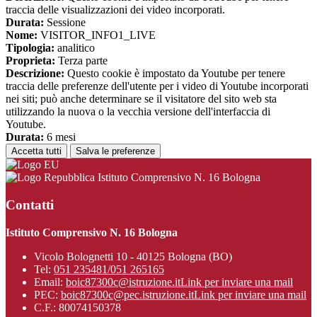
traccia delle visualizzazioni dei video incorporati.
Durata:
Sessione
Nome:
VISITOR_INFO1_LIVE
Tipologia:
analitico
Proprieta:
Terza parte
Descrizione:
Questo cookie è impostato da Youtube per tenere
traccia delle preferenze dell'utente per i video di Youtube incorporati
nei siti; può anche determinare se il visitatore del sito web sta
utilizzando la nuova o la vecchia versione dell'interfaccia di
Youtube.
Durata:
6 mesi
Accetta tutti
Salva le preferenze
Istituto Comprensivo N. 16 Bologna
Contatti
Istituto Comprensivo N. 16 Bologna
Vicolo Bolognetti 10 - 40125 Bologna (BO)
Tel:
051 235481/051 265165
Email:
boic87300c@istruzione.it
Link per inviare una mail
PEC:
boic87300c@pec.istruzione.it
Link per inviare una mail
C.F.: 80074150378