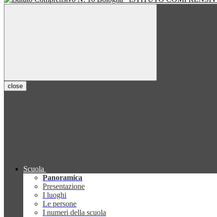
close
Scuola
Panoramica
Presentazione
I luoghi
Le persone
I numeri della scuola