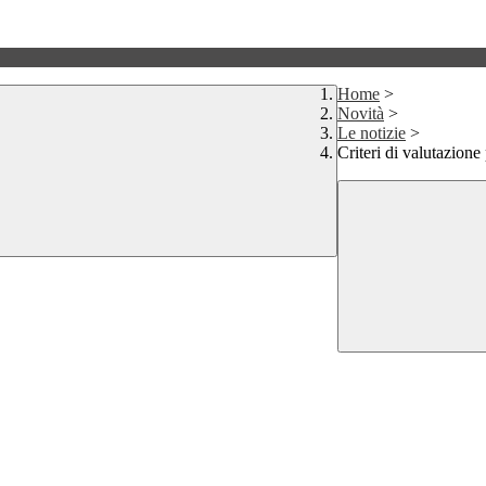
Home
>
Novità
>
Le notizie
>
Criteri di valutazione