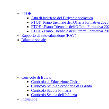
PTOF
Atto di indirizzo del Dirigente scolastico
PTOF- Piano triennale dell'Offerta formativa 202
PTOF - Piano Triennale dell'Offerta Formativa 2
PTOF - Piano Triennale dell'Offerta Formativa 2
Rapporto di autovalutazione (RAV)
Bilancio sociale
Curricolo di Istituto
Curricolo di Educazione Civica
Curricolo Scuola Secondaria di I Grado
Curricolo Scuola Primaria
Curricolo Scuola dell'Infanzia
Inclusione