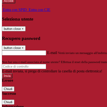
-
Entra con SPID
Entra con CIE
Seleziona utente
button close
×
Recupero password
button close
×
E-mail
Verrà inviato un messaggio all'indirizz
Non hai una e-mail associata al nome utente? Effettua il reset della password tram
E-mail inviata, si prega di controllare la casella di posta elettronica!
Errore
Chiudi
Successo
Chiudi
Informazione