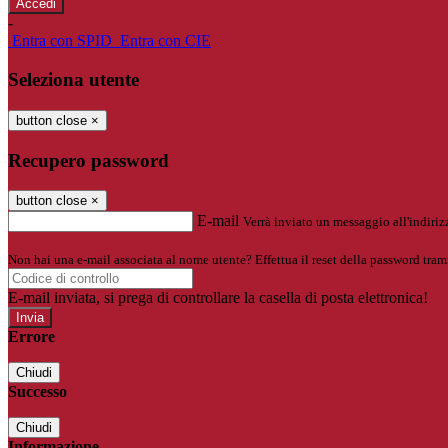
-
Entra con SPID
Entra con CIE
Seleziona utente
button close
×
Recupero password
button close
×
E-mail
Verrà inviato un messaggio all'indirizz
Non hai una e-mail associata al nome utente? Effettua il reset della password tram
E-mail inviata, si prega di controllare la casella di posta elettronica!
Errore
Chiudi
Successo
Chiudi
Informazione