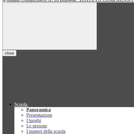
close
Scuola
Panoramica
Presentazione
I luoghi
Le persone
I numeri della scuola