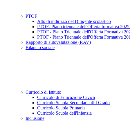
PTOF
Atto di indirizzo del Dirigente scolastico
PTOF- Piano triennale dell'Offerta formativa 202
PTOF - Piano Triennale dell'Offerta Formativa 2
PTOF - Piano Triennale dell'Offerta Formativa 2
Rapporto di autovalutazione (RAV)
Bilancio sociale
Curricolo di Istituto
Curricolo di Educazione Civica
Curricolo Scuola Secondaria di I Grado
Curricolo Scuola Primaria
Curricolo Scuola dell'Infanzia
Inclusione