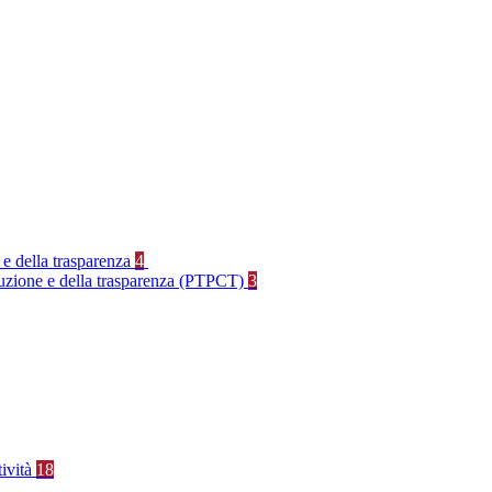
 e della trasparenza
4
rruzione e della trasparenza (PTPCT)
3
tività
18