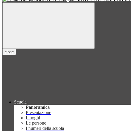
close
Scuola
Panoramica
Presentazione
I luoghi
Le persone
I numeri della scuola