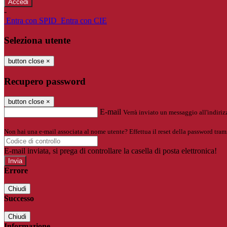
-
Entra con SPID
Entra con CIE
Seleziona utente
button close
×
Recupero password
button close
×
E-mail
Verrà inviato un messaggio all'indirizz
Non hai una e-mail associata al nome utente? Effettua il reset della password tram
E-mail inviata, si prega di controllare la casella di posta elettronica!
Errore
Chiudi
Successo
Chiudi
Informazione