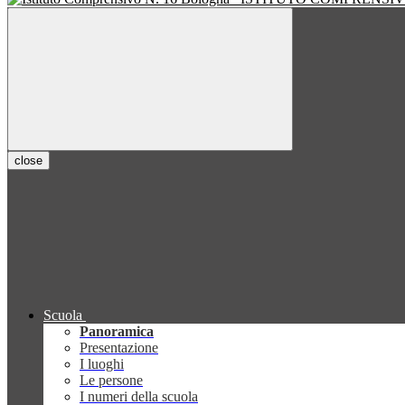
close
Scuola
Panoramica
Presentazione
I luoghi
Le persone
I numeri della scuola