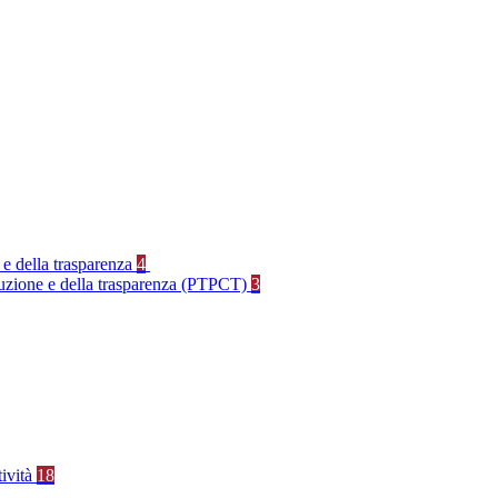
 e della trasparenza
4
rruzione e della trasparenza (PTPCT)
3
tività
18