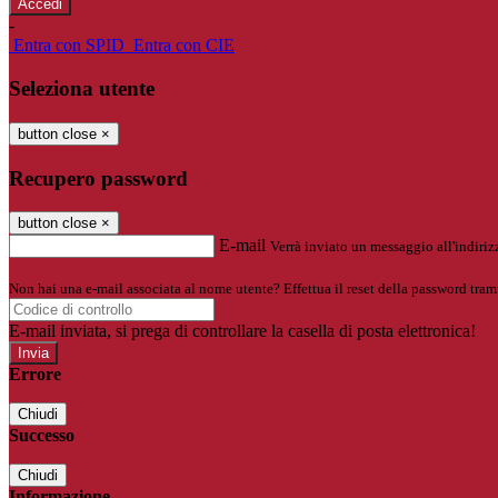
-
Entra con SPID
Entra con CIE
Seleziona utente
button close
×
Recupero password
button close
×
E-mail
Verrà inviato un messaggio all'indirizz
Non hai una e-mail associata al nome utente? Effettua il reset della password tram
E-mail inviata, si prega di controllare la casella di posta elettronica!
Errore
Chiudi
Successo
Chiudi
Informazione