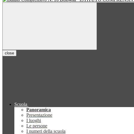
close
Scuola
Panoramica
Presentazione
I luoghi
Le persone
I numeri della scuola