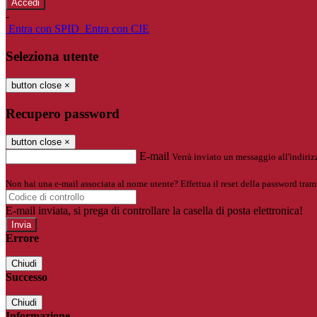
-
Entra con SPID
Entra con CIE
Seleziona utente
button close
×
Recupero password
button close
×
E-mail
Verrà inviato un messaggio all'indirizz
Non hai una e-mail associata al nome utente? Effettua il reset della password tram
E-mail inviata, si prega di controllare la casella di posta elettronica!
Errore
Chiudi
Successo
Chiudi
Informazione