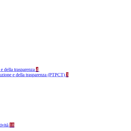
 e della trasparenza
4
rruzione e della trasparenza (PTPCT)
3
tività
18