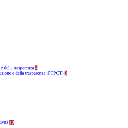
 e della trasparenza
4
rruzione e della trasparenza (PTPCT)
3
tività
18