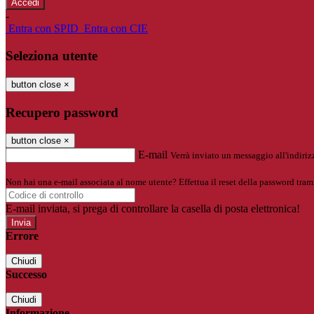
-
Entra con SPID
Entra con CIE
Seleziona utente
button close
×
Recupero password
button close
×
E-mail
Verrà inviato un messaggio all'indirizz
Non hai una e-mail associata al nome utente? Effettua il reset della password tram
E-mail inviata, si prega di controllare la casella di posta elettronica!
Errore
Chiudi
Successo
Chiudi
Informazione