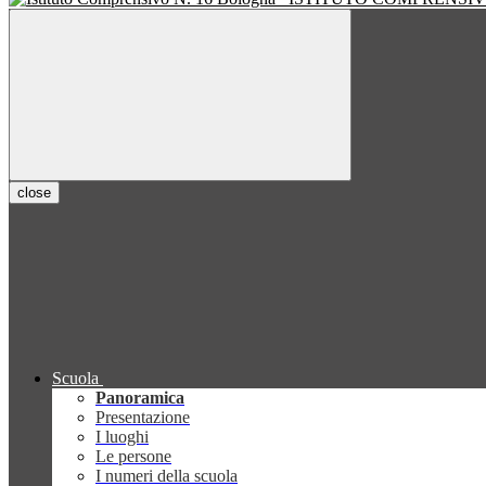
close
Scuola
Panoramica
Presentazione
I luoghi
Le persone
I numeri della scuola