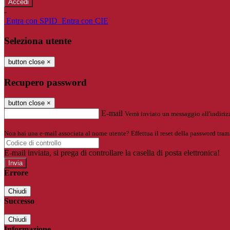
-
Entra con SPID
Entra con CIE
Seleziona utente
button close
×
Recupero password
button close
×
E-mail
Verrà inviato un messaggio all'indirizz
Non hai una e-mail associata al nome utente? Effettua il reset della password tram
E-mail inviata, si prega di controllare la casella di posta elettronica!
Errore
Chiudi
Successo
Chiudi
Informazione