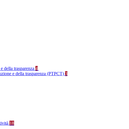
 e della trasparenza
4
rruzione e della trasparenza (PTPCT)
3
tività
18