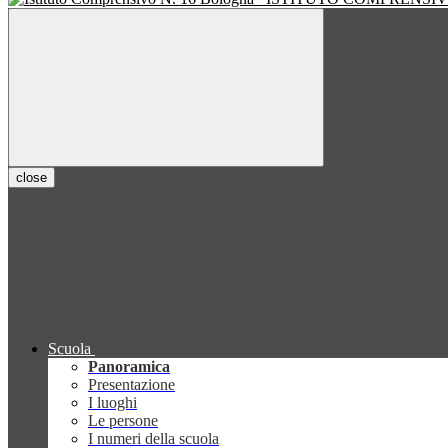
close
Scuola
Panoramica
Presentazione
I luoghi
Le persone
I numeri della scuola