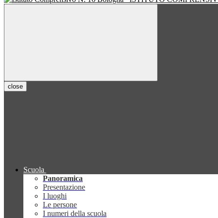
close
Scuola
Panoramica
Presentazione
I luoghi
Le persone
I numeri della scuola