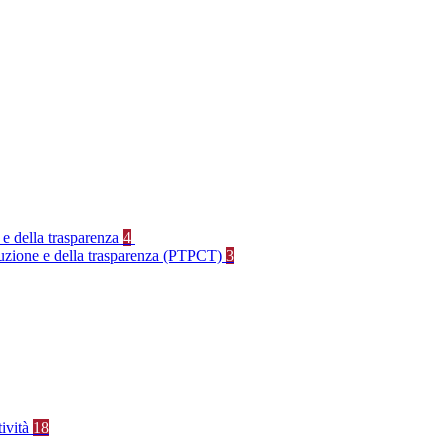
 e della trasparenza
4
rruzione e della trasparenza (PTPCT)
3
tività
18