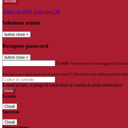
-
Entra con SPID
Entra con CIE
Seleziona utente
button close
×
Recupero password
button close
×
E-mail
Verrà inviato un messaggio all'indirizz
Non hai una e-mail associata al nome utente? Effettua il reset della password tram
E-mail inviata, si prega di controllare la casella di posta elettronica!
Errore
Chiudi
Successo
Chiudi
Informazione