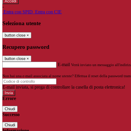
-
Entra con SPID
Entra con CIE
Seleziona utente
button close
×
Recupero password
button close
×
E-mail
Verrà inviato un messaggio all'indirizz
Non hai una e-mail associata al nome utente? Effettua il reset della password tram
E-mail inviata, si prega di controllare la casella di posta elettronica!
Errore
Chiudi
Successo
Chiudi
Informazione