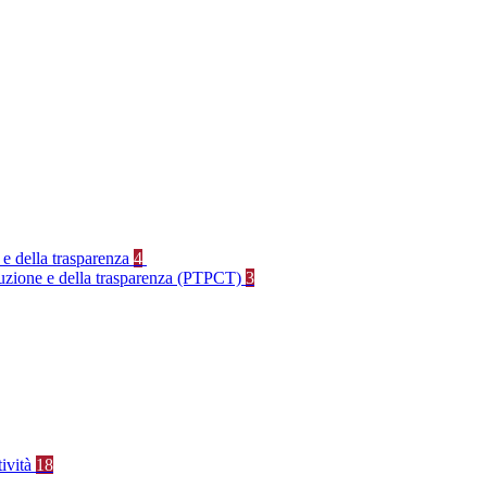
 e della trasparenza
4
rruzione e della trasparenza (PTPCT)
3
tività
18