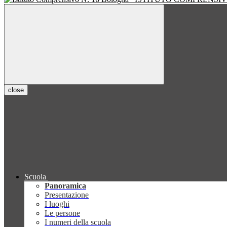
close
Scuola
Panoramica
Presentazione
I luoghi
Le persone
I numeri della scuola