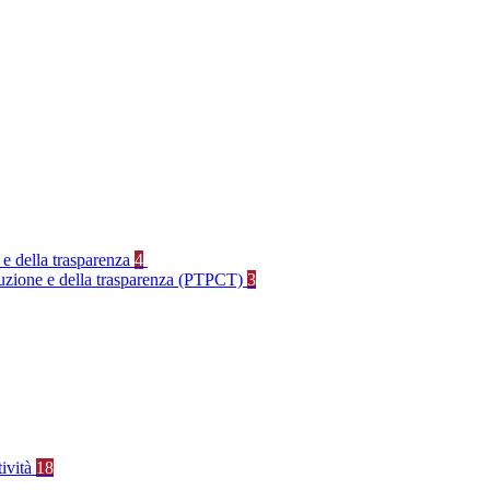
 e della trasparenza
4
rruzione e della trasparenza (PTPCT)
3
tività
18