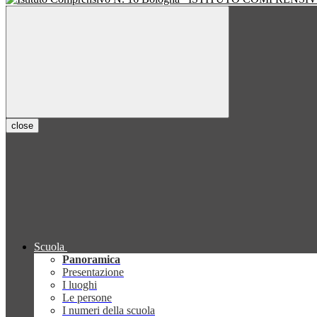
close
Scuola
Panoramica
Presentazione
I luoghi
Le persone
I numeri della scuola