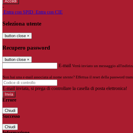
-
Entra con SPID
Entra con CIE
Seleziona utente
button close
×
Recupero password
button close
×
E-mail
Verrà inviato un messaggio all'indirizz
Non hai una e-mail associata al nome utente? Effettua il reset della password tram
E-mail inviata, si prega di controllare la casella di posta elettronica!
Errore
Chiudi
Successo
Chiudi
Informazione