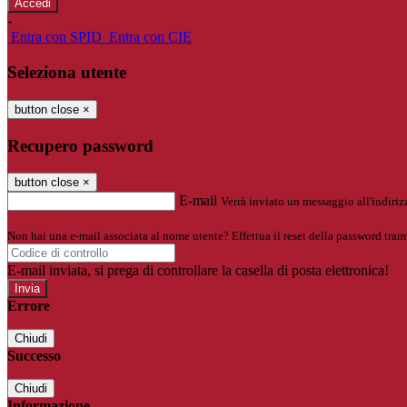
-
Entra con SPID
Entra con CIE
Seleziona utente
button close
×
Recupero password
button close
×
E-mail
Verrà inviato un messaggio all'indirizz
Non hai una e-mail associata al nome utente? Effettua il reset della password tram
E-mail inviata, si prega di controllare la casella di posta elettronica!
Errore
Chiudi
Successo
Chiudi
Informazione