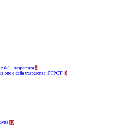
 e della trasparenza
4
rruzione e della trasparenza (PTPCT)
3
tività
18