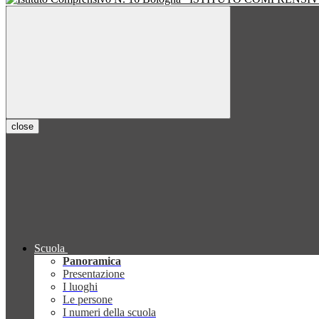
close
Scuola
Panoramica
Presentazione
I luoghi
Le persone
I numeri della scuola