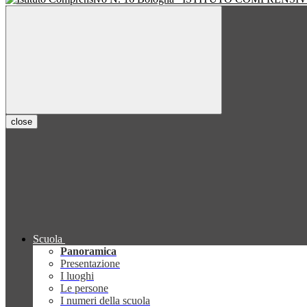
close
Scuola
Panoramica
Presentazione
I luoghi
Le persone
I numeri della scuola