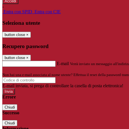
-
Entra con SPID
Entra con CIE
Seleziona utente
button close
×
Recupero password
button close
×
E-mail
Verrà inviato un messaggio all'indirizz
Non hai una e-mail associata al nome utente? Effettua il reset della password tram
E-mail inviata, si prega di controllare la casella di posta elettronica!
Errore
Chiudi
Successo
Chiudi
Informazione