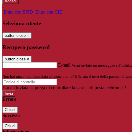
-
Entra con SPID
Entra con CIE
Seleziona utente
button close
×
Recupero password
button close
×
E-mail
Verrà inviato un messaggio all'indirizz
Non hai una e-mail associata al nome utente? Effettua il reset della password tram
E-mail inviata, si prega di controllare la casella di posta elettronica!
Errore
Chiudi
Successo
Chiudi
Informazione