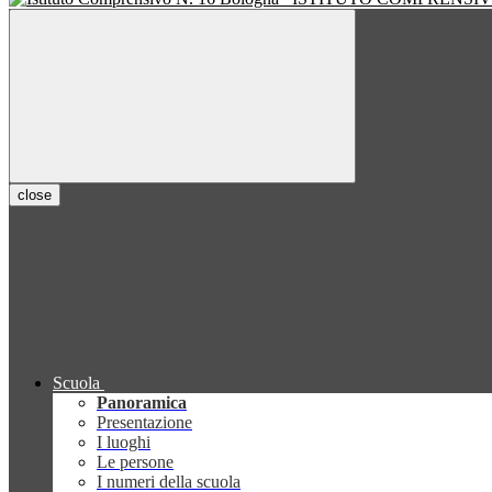
close
Scuola
Panoramica
Presentazione
I luoghi
Le persone
I numeri della scuola