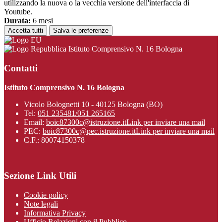
utilizzando la nuova o la vecchia versione dell'interfaccia di
Youtube.
Durata:
6 mesi
Accetta tutti
Salva le preferenze
Istituto Comprensivo N. 16 Bologna
Contatti
Istituto Comprensivo N. 16 Bologna
Vicolo Bolognetti 10 - 40125 Bologna (BO)
Tel:
051 235481/051 265165
Email:
boic87300c@istruzione.it
Link per inviare una mail
PEC:
boic87300c@pec.istruzione.it
Link per inviare una mail
C.F.: 80074150378
Sezione Link Utili
Cookie policy
Note legali
Informativa Privacy
Ufficio Relazioni con il Pubblico