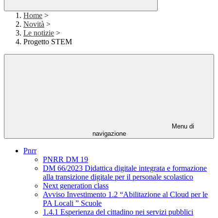
Home
>
Novità
>
Le notizie
>
Progetto STEM
Menu di
navigazione
Pnrr
PNRR DM 19
DM 66/2023 Didattica digitale integrata e formazione
alla transizione digitale per il personale scolastico
Next generation class
Avviso Investimento 1.2 “Abilitazione al Cloud per le
PA Locali ” Scuole
1.4.1 Esperienza del cittadino nei servizi pubblici