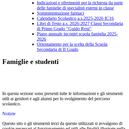
Indicazioni e riferimenti per la richiesta da parte
delle famiglie di specialisti esterni in classe
Somministrazione farmaci
Calendario Scolastico a.s.2025-2026 IC16
Libri di Testo a.s. 2026-2027 Classi Secondaria
di Primo Grado "Guido Reni"
Piano annuale incontri scuola famiglia 2025-
2026
Orientamento per la scelta della Scuola
Secondaria di II Grado
Famiglie e studenti
In questa sezione sono presenti tutte le informazioni e gli strumenti
utili ai genitori e agli alunni per lo svolgimento del percorso
scolastico.
Notizie
Questo sito o gli strumenti terzi da questo utilizzati si avvalgono di
cookie necessari al funzionamento ed utili alle finalità illustrate nella