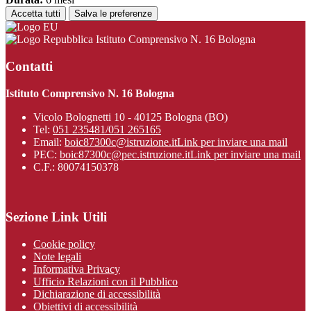
Accetta tutti
Salva le preferenze
Istituto Comprensivo N. 16 Bologna
Contatti
Istituto Comprensivo N. 16 Bologna
Vicolo Bolognetti 10 - 40125 Bologna (BO)
Tel:
051 235481/051 265165
Email:
boic87300c@istruzione.it
Link per inviare una mail
PEC:
boic87300c@pec.istruzione.it
Link per inviare una mail
C.F.: 80074150378
Sezione Link Utili
Cookie policy
Note legali
Informativa Privacy
Ufficio Relazioni con il Pubblico
Dichiarazione di accessibilità
Obiettivi di accessibilità