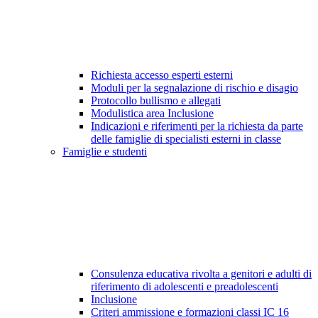
Richiesta accesso esperti esterni
Moduli per la segnalazione di rischio e disagio
Protocollo bullismo e allegati
Modulistica area Inclusione
Indicazioni e riferimenti per la richiesta da parte
delle famiglie di specialisti esterni in classe
Famiglie e studenti
Consulenza educativa rivolta a genitori e adulti di
riferimento di adolescenti e preadolescenti
Inclusione
Criteri ammissione e formazioni classi IC 16